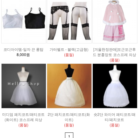
코디아이템-일자 끈 롱탑
가터벨트 - 블랙(고급형)
[겨울한정판매]포근포근후
8,000원
(품절)
드 분홍망토 코스프레 의상
(품절)
미디엄 패치코트/패티코트
2단 패치코트/패티코트(화
숏2단 와이어 패티코트/패
(화이트) 코스프레 의상
이트)
티/패치코트
(품절)
(품절)
(품절)
1