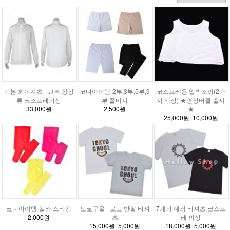
기본 와이셔츠 - 교복,정장
코디아이템-2부,3부,5부,9
코스프레용 압박조끼(2가
류 코스프레의상
부 쫄바지
지 색상) ★연장버클 출시
33,000원
2,500원
★
25,000원
10,000원
코디아이템-칼라 스타킹
도쿄구울 - 로고 반팔 티셔
7개의 대죄 티셔츠 코스프
2,000원
츠
레 의상
15,000원
5,000원
18,000원
5,000원