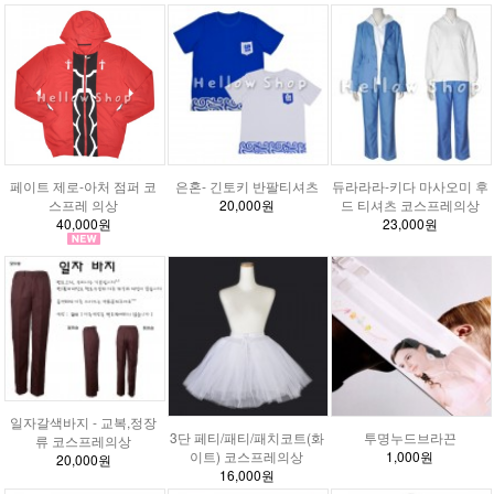
페이트 제로-아처 점퍼 코
은혼- 긴토키 반팔티셔츠
듀라라라-키다 마사오미 후
스프레 의상
20,000원
드 티셔츠 코스프레의상
40,000원
23,000원
일자갈색바지 - 교복,정장
3단 페티/패티/패치코트(화
투명누드브라끈
류 코스프레의상
이트) 코스프레의상
1,000원
20,000원
16,000원