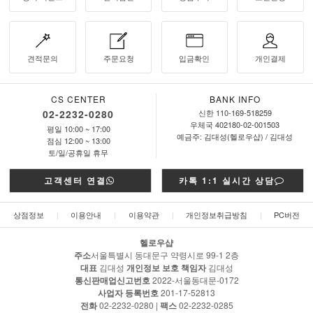
견적문의
주문요청
입금확인
개인결제
CS CENTER
BANK INFO
02-2232-0280
신한 110-169-518259
우체국 402180-02-001503
평일 10:00 ~ 17:00
예금주: 김대성(헬로우샵) / 김대성
점심 12:00 ~ 13:00
토/일/공휴일 휴무
고객센터 연결
카톡 1:1 실시간 상담
상점정보
|
이용안내
|
이용약관
|
개인정보취급방침
|
PC버전
헬로우샵
주소
서울특별시 동대문구 약령시로 99-1 2층
대표
김대성
개인정보 보호 책임자
김대성
통신판매업신고번호
2022-서울동대문-0172
사업자 등록번호
201-17-52813
전화
02-2232-0280 |
팩스
02-2232-0285