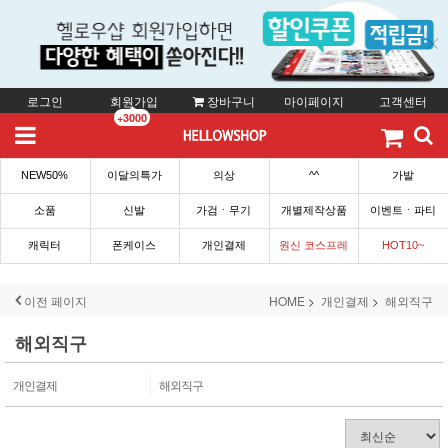
로그인
회원가입
장바구니
마이페이지
고객센터
+3000
NEW50%
이달의특가
의상
^^
가발
소품
신발
가검ㆍ무기
개별제작상품
이벤트ㆍ파티
캐릭터
폰케이스
개인결제
원신 코스프레
HOT10~
이전 페이지
HOME
개인결제
해외직구
해외직구
개인결제
해외직구