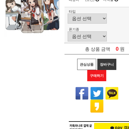
타입
폰기종
0
원
총 상품 금액
관심상품
장바구니
구매하기