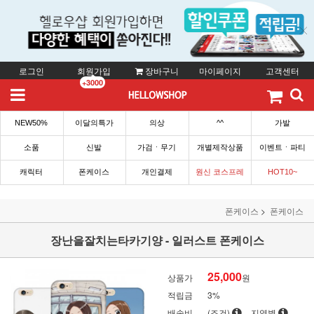
로그인
회원가입
장바구니
마이페이지
고객센터
+3000
NEW50%
이달의특가
의상
^^
가발
소품
신발
가검ㆍ무기
개별제작상품
이벤트ㆍ파티
캐릭터
폰케이스
개인결제
원신 코스프레
HOT10~
폰케이스
폰케이스
장난을잘치는타카기양 - 일러스트 폰케이스
25,000
상품가
원
적립금
3%
배송비
(조건)
지역별