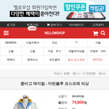
로그인
회원가입
장바구니
마이페이지
고객센터
+3000
NEW50%
이달의특가
의상
^^
가발
소품
신발
가검ㆍ무기
개별제작상품
이벤트ㆍ파티
캐릭터
폰케이스
개인결제
원신 코스프레
HOT10~
의상
만화ㆍ애니
그 외(만화ㆍ애니)
좀비고 매지컬 - 마린블루 코스프레 의상
상품가
88,000원
74,800
할인가
원
적립금
3%