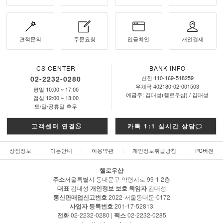
견적문의
주문요청
입금확인
개인결제
CS CENTER
BANK INFO
02-2232-0280
신한 110-169-518259
우체국 402180-02-001503
평일 10:00 ~ 17:00
예금주: 김대성(헬로우샵) / 김대성
점심 12:00 ~ 13:00
토/일/공휴일 휴무
고객센터 연결
카톡 1:1 실시간 상담
상점정보
|
이용안내
|
이용약관
|
개인정보취급방침
|
PC버전
헬로우샵
주소
서울특별시 동대문구 약령시로 99-1 2층
대표
김대성
개인정보 보호 책임자
김대성
통신판매업신고번호
2022-서울동대문-0172
사업자 등록번호
201-17-52813
전화
02-2232-0280 |
팩스
02-2232-0285