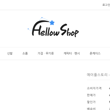
로그인
신발
소품
가검ㆍ무기류
캐릭터ㆍ팬시
폰케이스
메이플스토리 -
소비자가격
판매가
할인가
배송비