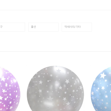
구
풍선
악세사리/기타