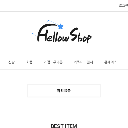
로그인
신발
소품
가검ㆍ무기류
캐릭터ㆍ팬시
폰케이스
파티용품
BEST ITEM