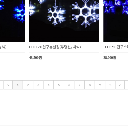
남색)
LED120전구뉴설정(투명선/백색)
LED150전구
48,500원
28,000원
1
2
3
4
5
6
7
8
9
10