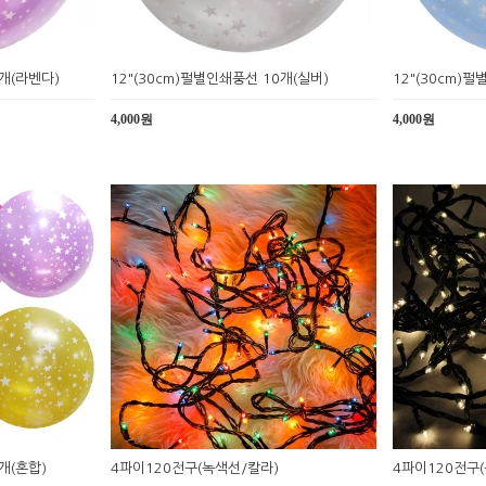
0개(라벤다)
12"(30cm)펄별인쇄풍선 10개(실버)
12"(30cm)
4,000원
4,000원
개(혼합)
4파이120전구(녹색선/칼라)
4파이120전구