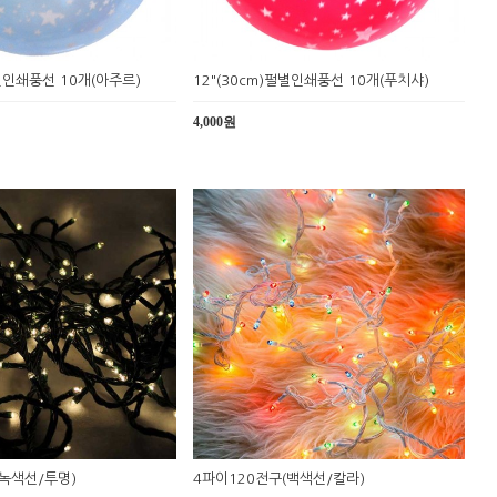
펄별인쇄풍선 10개(아주르)
12"(30cm)펄별인쇄풍선 10개(푸치샤)
4,000원
(녹색선/투명)
4파이120전구(백색선/칼라)