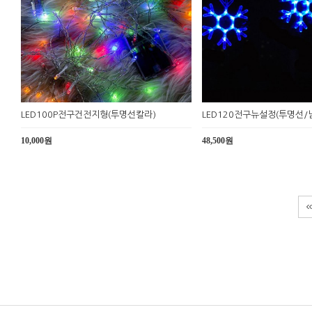
LED100P전구건전지형(투명선칼라)
LED120전구뉴설정(투명선/
10,000원
48,500원