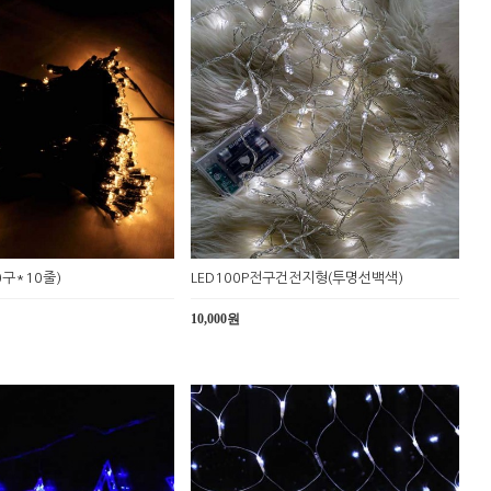
구*10줄)
LED100P전구건전지형(투명선백색)
10,000원