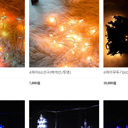
4파이60전구(백색선/투명)
4파이무뚜기(60
7,000원
10,000원