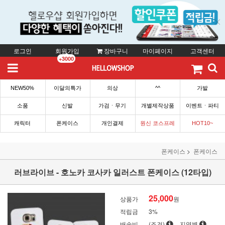
로그인
회원가입
장바구니
마이페이지
고객센터
+3000
NEW50%
이달의특가
의상
^^
가발
소품
신발
가검ㆍ무기
개별제작상품
이벤트ㆍ파티
캐릭터
폰케이스
개인결제
원신 코스프레
HOT10~
폰케이스
폰케이스
러브라이브 - 호노카 코사카 일러스트 폰케이스 (12타입)
25,000
상품가
원
적립금
3%
배송비
(조건)
지역별