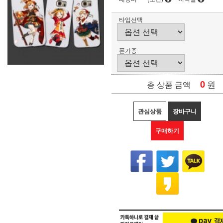
타입선택
폰기종
0
원
총 상품 금액
관심상품
장바구니
구매하기