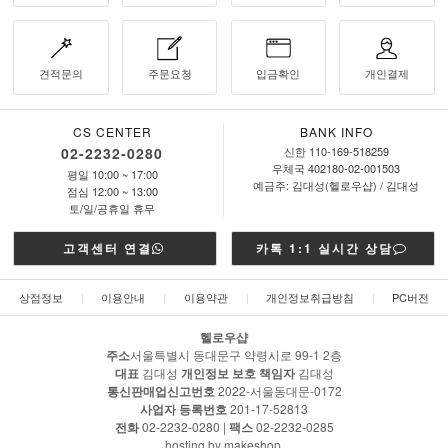
견적문의
주문요청
입금확인
개인결제
CS CENTER
BANK INFO
02-2232-0280
신한 110-169-518259
우체국 402180-02-001503
평일 10:00 ~ 17:00
예금주: 김대성(헬로우샵) / 김대성
점심 12:00 ~ 13:00
토/일/공휴일 휴무
고객센터 연결
카톡 1:1 실시간 상담
상점정보
|
이용안내
|
이용약관
|
개인정보취급방침
|
PC버전
헬로우샵
주소
서울특별시 동대문구 약령시로 99-1 2층
대표
김대성
개인정보 보호 책임자
김대성
통신판매업신고번호
2022-서울동대문-0172
사업자 등록번호
201-17-52813
전화
02-2232-0280 |
팩스
02-2232-0285
hosting by makeshop.