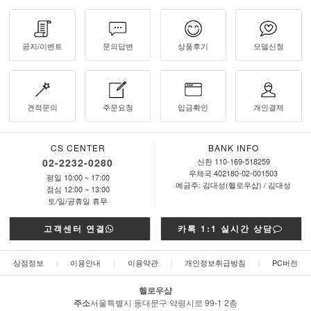
공지/이벤트
문의답변
상품후기
모델신청
견적문의
주문요청
입금확인
개인결제
CS CENTER
BANK INFO
02-2232-0280
신한 110-169-518259
우체국 402180-02-001503
평일 10:00 ~ 17:00
예금주: 김대성(헬로우샵) / 김대성
점심 12:00 ~ 13:00
토/일/공휴일 휴무
고객센터 연결
카톡 1:1 실시간 상담
상점정보
|
이용안내
|
이용약관
|
개인정보취급방침
|
PC버전
헬로우샵
주소
서울특별시 동대문구 약령시로 99-1 2층