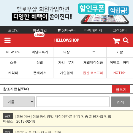
로그인
회원가입
장바구니
마이페이지
고객센터
+3000
NEW50%
이달의특가
의상
^^
가발
소품
신발
가검ㆍ무기
개별제작상품
이벤트ㆍ파티
캐릭터
폰케이스
개인결제
원신 코스프레
HOT10~
참조자료실/FAQ
글쓰기
검색
공지
[회원이용] 정보통신망법 개정에따른 IPIN 인증 회원가입 방법
바보소 | 2013-02-18
공지
[공지] ※ 옷 치수 재는법 - 기본