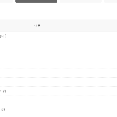
내용
내 ]
확정)
확정)