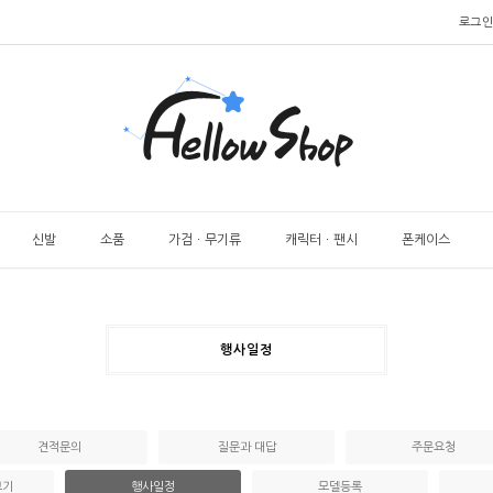
로그인
신발
소품
가검ㆍ무기류
캐릭터ㆍ팬시
폰케이스
행사일정
견적문의
질문과 대답
주문요청
보기
행사일정
모델등록