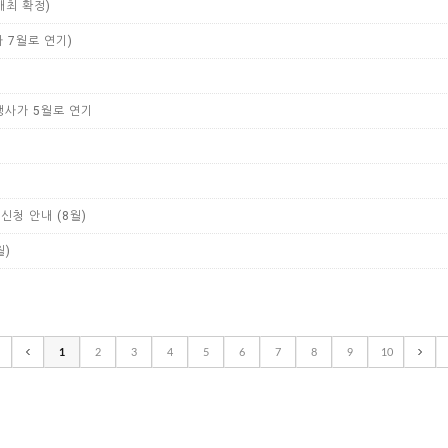
개최 확정)
사 7월로 연기)
 행사가 5월로 연기
신청 안내 (8월)
월)
1
2
3
4
5
6
7
8
9
10